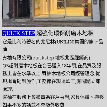
QUICK STEP
超強化環保耐磨木地板
它是比利時著名的尤尼林(UNILIN)集團的旗下品
牌。
宥柚有限公司(
quickstep 地板
北區經銷商)
QS超耐磨木地板在台已邁入18年頭,在品質及服
務上皆在水準以上,宥柚木地板公司經營理念,從
現場會勘到施作,工務都在現場監工,有問題立即
處理.
宥柚在服務上會盡量為客戶著想,家具保護、搬移
如果不多的話並不會額外收費