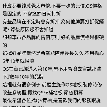
什麼都要錢感覺太市儈,不要一味的比價,QS價格
是固定的,不會逢節日就打折
有些品牌在不定時會有折扣,為何他牌要打折促銷
呢? 背後原因您不會知道
想想車市各品牌的售價原則,好的品牌價格是很硬
的
選擇好品牌當然是希望能陪伴長長久久,不用擔心
5年10年就損壞
QS在台已經邁入第18年,您不用冒險去嘗試那些
不到5年10年的品牌
這裡就有很多例子,前屋主施作QS地板,裝修時修
改些系統櫃,再找QS來補地板,節省預算
最後希望各位找QS宥柚,是喜歡我們的服務跟施