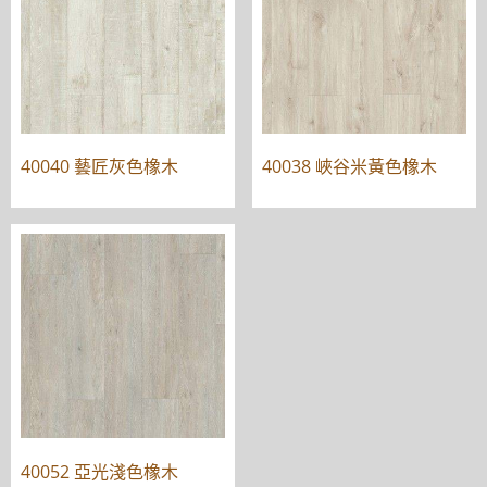
40040 藝匠灰色橡木
40038 峽谷米黃色橡木
40052 亞光淺色橡木